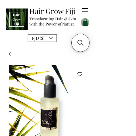
Hair Grow Fiji
Transforming Hair & Skin
with the Power of Nature
FJD ($)