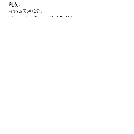
利点：
-100％天然成分。
-かゆみや皮膚のはがれを防ぎます
-ひげを柔らかくする
-育毛刺激剤が含まれています
-抗菌剤
-よく吸収します
-べたつかない
-簡単に洗い流せます
-芳香族
注*この製品のパッケージをアップグレ
ードしました。
お客様の声については、上部のメニュ
ーボタン
または下のInstagramアイコン
をクリックしてください。 ※母なる大
地のアイオブにはガラス瓶を使用して
います。