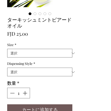
ターキッシュミントビアード
オイル
価
FJD 25.00
格
Size
*
Dispensing Style
*
数量
*
カートに追加する