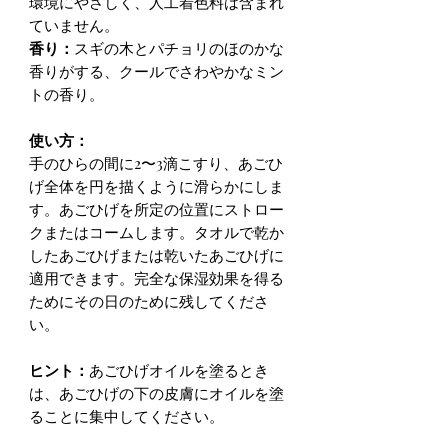
環境にやさしく、人工着色料は含まれ
ていません。
香り：
スギの木とパチョリのほのかな
香りがする、クールでさわやかなミン
トの香り。
使い方：
手のひらの間に2〜3滴こすり、あごひ
げ全体を円を描くように滑らかにしま
す。あごひげを所定の位置にストロー
クまたはコームします。タオルで乾か
したあごひげまたは乾いたあごひげに
適用できます。完全な保湿効果を得る
ためにその日のために残してくださ
い。
ヒント：
あごひげオイルを塗るとき
は、あごひげの下の皮膚にオイルを塗
ることに集中してください。